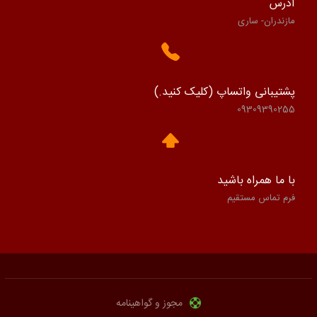
آدرس
مازندران- ساری
پشتیبانی واتساپ (کلیک کنید.)
09309390255
با ما همراه باشید
فرم تماس مستقیم
مجوز و گواهینامه