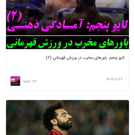
لایو پنجم: باورهای مخرب در ورزش قهرمانی (۲)
1404/11/26
23 دقیقه