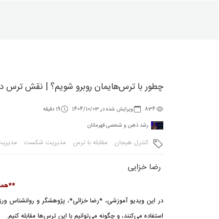
چطور با ترس‌هایمان روبرو شویم؟ | نقش ترس در
834
ویرایش شده در 1404/10/03
19 دقیقه
رشد ذهن و شخصی قهرمانان
کنترل هیجان
مقابله با ترس
مدیریت شکست
مدیری
رضا خزایی
**همه 
در این ویدیو آموزشی، *رضا خزائی*، پژوهشگر و روانشناس ورزش
استفاده می‌کنند، و چگونه می‌توانیم با این ترس‌ها مقابله کنیم.