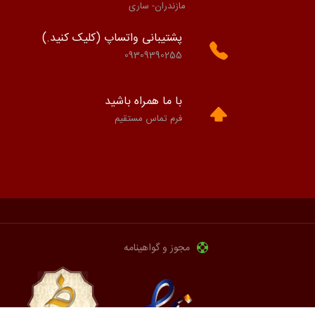
مازندران- ساری
پشتیبانی واتساپ (کلیک کنید.)
09309390255
با ما همراه باشید
فرم تماس مستقیم
مجوز و گواهینامه