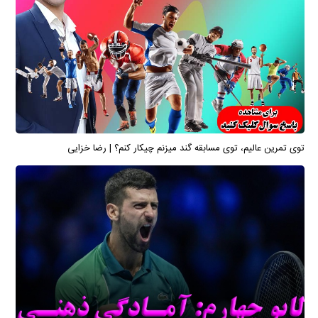
توی تمرین عالیم، توی مسابقه گند میزنم چیکار کنم؟ | رضا خزایی