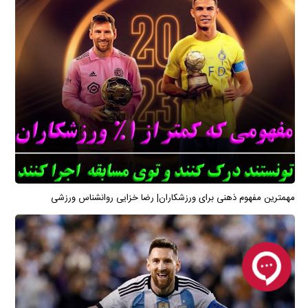
مهمترین مفهوم ذهنی برای ورزشکاران| رضا خزایی روانشناس ورزشی